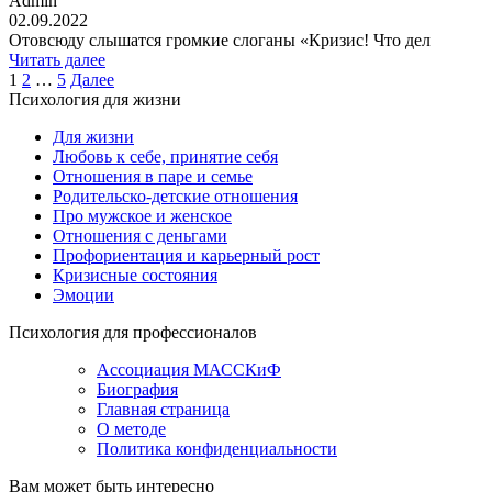
Admin
02.09.2022
Отовсюду слышатся громкие слоганы «Кризис! Что дел
Читать далее
Пагинация
1
2
…
5
Далее
Психология для жизни
записей
Для жизни
Любовь к себе, принятие себя
Отношения в паре и семье
Родительско-детские отношения
Про мужское и женское
Отношения с деньгами
Профориентация и карьерный рост
Кризисные состояния
Эмоции
Психология для профессионалов
Ассоциация МАССКиФ
Биография
Главная страница
О методе
Политика конфиденциальности
Вам может быть интересно