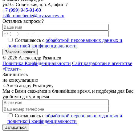
ул.9-я Советская, д.5-А, офис 7
+7 (999) 945-91-60
istik_obuchenie@aryazancev.ru
Остались вопросы?
Соглашаюсь с
обработкой персональных данных и
политикой конфиденциальности
Заказать звонок
Alternative:
©
2026
Александр Рязанцев
Политика Конфиденциальности
Сайт разработан в агентстве
«Резалт»
Запишитесь
на консультацию
к Александру Рязанцеву
Мы с Вами свяжемся в ближайшее время, и подберем для Вас
удобную дату и время
Соглашаюсь с
обработкой персональных данных и
политикой конфиденциальности
Записаться
Alternative: