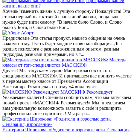
Программы вашей
жизни, какие они?
Хочешь изменить жизнь в лучшую сторону? Пожалуйста! Эта
статья первый шаг к твоей счастливой жизни, но дальше
нужно будет идти самому. "В начале было Слово, и Слово
было у Бога, и Слово было Бог...
Аборт
Предисловие Эта статья продукт, нашего общения на очень
важную тему. Пусть будет модное слово колаборация. Два
разных психолога с разным жизненным опытом, разным
подходом, разными примерами, но в т...
Мастер-
классы от топ-специалистов МАССКИФ
Друзья! Мы запускаем серию Мастер-классов от топ-
специалистов МАССКИФ. И приглашаем вас принять участие
в первом мастер-классе от Президента Ассоциации -
Александра Рязанцева - на тему «4 вида чувст...
МАССКИФ Рекомендует
Уважаемые коллеги! Спешим сообщить вам, что мы запускаем
новый проект «МАССКИФ Рекомендует!» Мы предлагаем
вам уникальную возможность заявить о себе и расширить
профессиональные горизонты! Мы разра...
Екатерина Широкова: «Родители и взрослые дети. Сепарация,