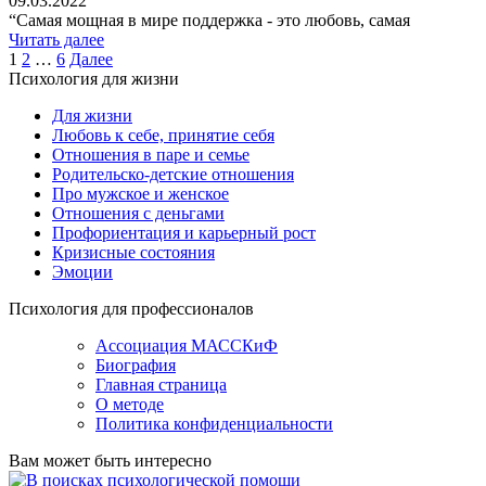
09.03.2022
“Самая мощная в мире поддержка - это любовь, самая
Читать далее
Пагинация
1
2
…
6
Далее
Психология для жизни
записей
Для жизни
Любовь к себе, принятие себя
Отношения в паре и семье
Родительско-детские отношения
Про мужское и женское
Отношения с деньгами
Профориентация и карьерный рост
Кризисные состояния
Эмоции
Психология для профессионалов
Ассоциация МАССКиФ
Биография
Главная страница
О методе
Политика конфиденциальности
Вам может быть интересно