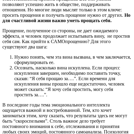
позволяют успешно жить в обществе, поддерживать
отношения. Но многие люди мыслят только в этом ключе:
просить прощения и получать прощение нужно от других.
Но
для счастливой жизни важно уметь прощать себя.
Прощение, полученное со стороны, не дает ожидаемого
эффекта, и человек продолжает испытывать вину, не простив
себя сам. Как прийти к САМОпрощению? Для этого
существуют два шага:
Нужно понять, чем эта вина вызвана, в чем заключается,
сформулировать ее.
Осознать, насколько вина искуплена. Если процесс
искупления завершен, необходимо поставить точку,
сказав: “Я себя прощаю за….”. Если времени для
искупления вины прошло еще недостаточно, человек
может сказать: “Я хочу себя простить, могу себя
простить за….”.
В последние годы тема эмоционального интеллекта
ощущается важной и востребованной. Тем, кто хочет
заниматься этим, хочу сказать, что результаты здесь не могут
быть “скороспелыми”. Столь важное дело требует
постоянного внимания к себе, отслеживания и принятия
любых своих эмоций, постоянного самоанализа. Психология