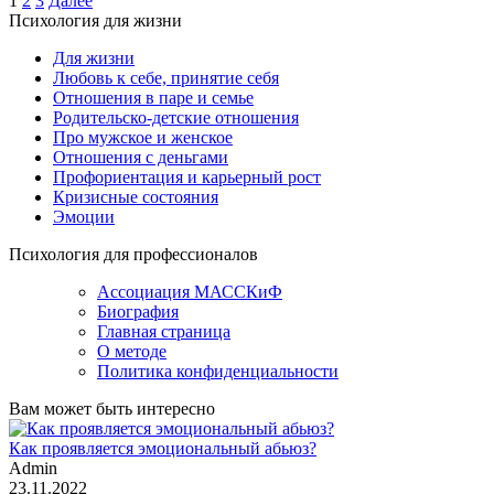
Пагинация
1
2
3
Далее
Психология для жизни
записей
Для жизни
Любовь к себе, принятие себя
Отношения в паре и семье
Родительско-детские отношения
Про мужское и женское
Отношения с деньгами
Профориентация и карьерный рост
Кризисные состояния
Эмоции
Психология для профессионалов
Ассоциация МАССКиФ
Биография
Главная страница
О методе
Политика конфиденциальности
Вам может быть интересно
Как проявляется эмоциональный абьюз?
Admin
23.11.2022