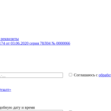
и реквизиты
74 от 03.06.2020 серия 78Л04 № 0000066
Соглашаюсь с
обрабо
Резалт»
добную дату и время