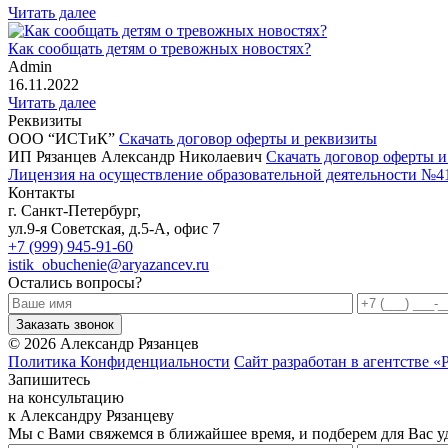
Читать далее
Как сообщать детям о тревожных новостях?
Admin
16.11.2022
Читать далее
Реквизиты
ООО “ИСТиК”
Скачать договор оферты и реквизиты
ИП Рязанцев Александр Николаевич
Скачать договор оферты 
Лицензия на осуществление образовательной деятельности №41
Контакты
г. Санкт-Петербург,
ул.9-я Советская, д.5-А, офис 7
+7 (999) 945-91-60
istik_obuchenie@aryazancev.ru
Остались вопросы?
Заказать звонок
©
2026
Александр Рязанцев
Политика Конфиденциальности
Сайт разработан в агентстве «
Запишитесь
на консультацию
к Александру Рязанцеву
Мы с Вами свяжемся в ближайшее время, и подберем для Вас у