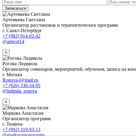
Записаться
Артемьева Светлана
Организатор расстановок и терапевтических программ
г. Санкт-Петербург
+7 (982) 914-02-42
@artsvet14
×
Рогова Людмила
Организатор семинаров, мероприятий, обучения, запись на кон
г. Москва
Rogova-l@mail.ru
+7 (926) 336-34-95
@ludmila_rogova
×
Маркова Анастасия
Организатор программ
г. Тюмень
+7 (992) 319-93-13
@markovapogovorim