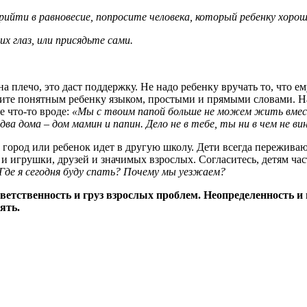
ийти в равновесие, попросите человека, который ребенку хорош
х глаз, или присядьте сами.
 плечо, это даст поддержку. Не надо ребенку вручать то, что ем
ите понятным ребенку языком, простыми и прямыми словами. На
 что-то вроде:
«Мы с твоим папой больше не можем жить вместе
а дома – дом мамин и папин. Дело не в тебе, ты ни в чем не в
й город или ребенок идет в другую школу. Дети всегда переживаю
 и игрушки, друзей и значимых взрослых. Согласитесь, детям ча
 Где я сегодня буду спать? Почему мы уезжаем?
тветственность и груз взрослых проблем. Неопределенность и
ять.