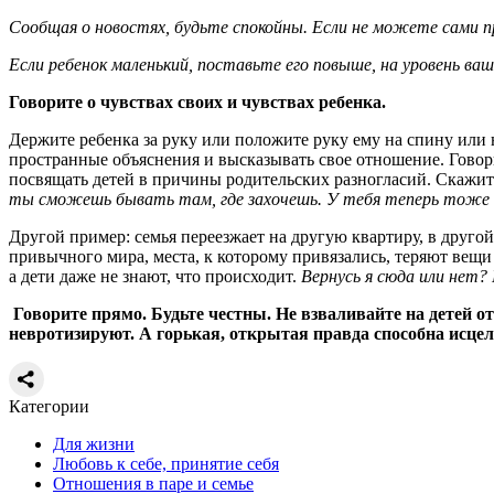
Сообщая о новостях, будьте спокойны. Если не можете сами пр
Если ребенок маленький, поставьте его повыше, на уровень ваши
Говорите о чувствах своих и чувствах ребенка.
Держите ребенка за руку или положите руку ему на спину или на
пространные объяснения и высказывать свое отношение. Говор
посвящать детей в причины родительских разногласий. Скажите
ты сможешь бывать там, где захочешь. У тебя теперь тоже дв
Другой пример: семья переезжает на другую квартиру, в друго
привычного мира, места, к которому привязались, теряют вещи
а дети даже не знают, что происходит.
Вернусь я сюда или нет?
Говорите прямо. Будьте честны. Не взваливайте на детей о
невротизируют. А горькая, открытая правда способна исцел
Категории
Для жизни
Любовь к себе, принятие себя
Отношения в паре и семье