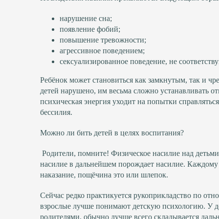
нарушение сна;
появление фобий;
повышение тревожности;
агрессивное поведением;
сексуализированное поведение, не соответств
Ребёнок может становиться как замкнутым, так и ч
детей нарушено, им весьма сложно устанавливать от
психическая энергия уходит на попытки справлятьс
бессилия.
Можно ли бить детей в целях воспитания?
Родители, помните! Физическое насилие над дет
насилие в дальнейшем порождает насилие. Каждому 
наказание, пощёчина это или шлепок.
Сейчас редко практикуется рукоприкладство по отн
взрослые лучше понимают детскую психологию. У д
родителями, обычно лучше всего складывается даль