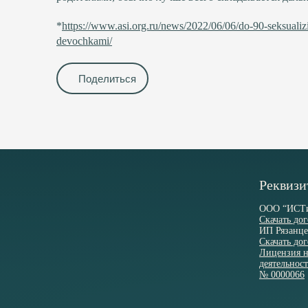
*
https://www.asi.org.ru/news/2022/06/06/do-90-seksualiz
devochkami/
Реквизи
ООО “ИСТ
Скачать до
ИП Рязанце
Скачать до
Лицензия н
деятельнос
№ 0000066