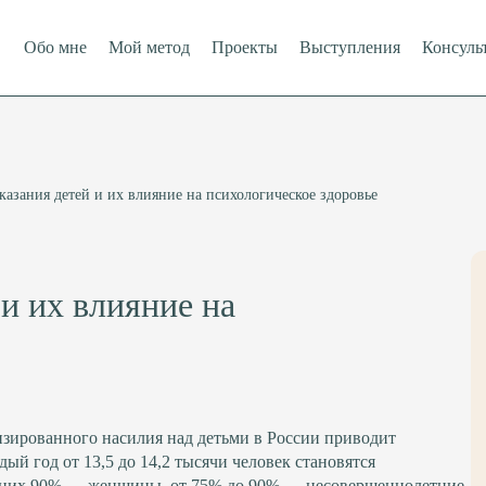
Обо мне
Мой метод
Проекты
Выступления
Консуль
казания детей и их влияние на психологическое здоровье
и их влияние на
зированного насилия над детьми в России приводит
й год от 13,5 до 14,2 тысячи человек становятся
з них 90% — женщины, от 75% до 90% — несовершеннолетние