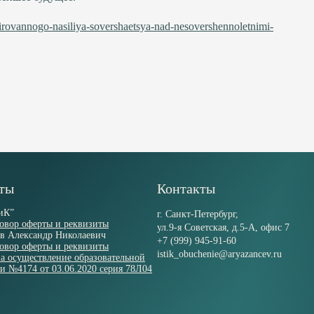
irovannogo-nasiliya-sovershaetsya-nad-nesovershennoletnimi-
ты
Контакты
иК”
г. Санкт-Петербург,
говор оферты и реквизиты
ул.9-я Советская, д.5-А, офис 7
в Александр Николаевич
+7 (999) 945-91-60
говор оферты и реквизиты
istik_obuchenie@aryazancev.ru
а осуществление образовательной
ти №4174 от 03.06.2020 серия 78Л04