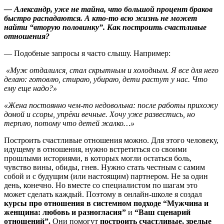
— Александр, уже не тайна, что большой процент браков
быстро распадаются. А кто-то всю жизнь не может
найти “вторую половинку”.
Как построить счастливые
отношения?
— Подобные запросы я часто слышу. Например:
«Муж отдалился, стал скрытным и холодным. Я все для него
делаю: готовлю, стираю, убираю, дети растут у нас. Что
ему еще надо?»
«Жена постоянно чем-то недовольна: после работы прихожу
домой и ссоры, упрёки вечные. Хочу уже развестись, но
терплю, потому что детей жалко…»
Построить счастливые отношения можно. Для этого человеку,
идущему в отношения, нужно встретиться со своими
прошлыми историями, в которых могли остаться боль,
чувство вины, обиды, гнев. Нужно стать честным с самим
собой и с будущим (или настоящим) партнером. Не за один
день, конечно. Но вместе со специалистом по шагам это
может сделать каждый. Поэтому в онлайн-школе я создал
курсы про отношения в системном подходе “Мужчина и
женщина: любовь и разногласия”
и
“Ваш сценарий
отношений”.
Они помогут
построить счастливые, зрелые