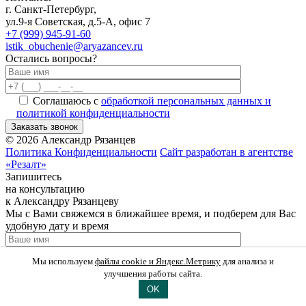
г. Санкт-Петербург,
ул.9-я Советская, д.5-А, офис 7
+7 (999) 945-91-60
istik_obuchenie@aryazancev.ru
Остались вопросы?
Соглашаюсь с
обработкой персональных данных и
политикой конфиденциальности
Заказать звонок
©
2026
Александр Рязанцев
Политика Конфиденциальности
Сайт разработан в агентстве
«Резалт»
Запишитесь
на консультацию
к Александру Рязанцеву
Мы с Вами свяжемся в ближайшее время, и подберем для Вас
удобную дату и время
Мы используем
файлы cookie и Яндекс.Метрику
для анализа и
Соглашаюсь с
обработкой персональных данных и
улучшения работы сайта.
политикой конфиденциальности
OK
Записаться