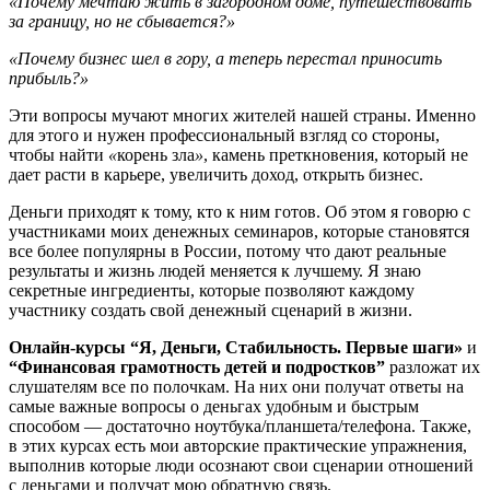
«Почему мечтаю жить в загородном доме, путешествовать
за границу, но не сбывается?»
«Почему бизнес шел в гору, а теперь перестал приносить
прибыль?»
Эти вопросы мучают многих жителей нашей страны. Именно
для этого и нужен профессиональный взгляд со стороны,
чтобы найти
«
корень зла
»
, камень преткновения, который не
дает расти в карьере, увеличить доход, открыть бизнес.
Деньги приходят к тому, кто к ним готов. Об этом я говорю с
участниками моих денежных семинаров, которые становятся
все более популярны в России, потому что дают реальные
результаты и жизнь людей меняется к лучшему. Я знаю
секретные ингредиенты, которые позволяют каждому
участнику создать свой денежный сценарий в жизни.
Онлайн-курсы “Я, Деньги, Стабильность. Первые шаги»
и
“Финансовая грамотность детей и подростков”
разложат их
слушателям все по полочкам. На них они получат ответы на
самые важные вопросы о деньгах удобным и быстрым
способом — достаточно ноутбука/планшета/телефона. Также,
в этих курсах есть мои авторские практические упражнения,
выполнив которые люди осознают свои сценарии отношений
с деньгами и получат мою обратную связь.