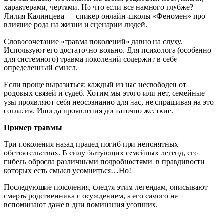
характерами, чертами. Но что если все намного глубже?
Лилия Калинцева — спикер онлайн-школы «Феномен» про
влияние рода на жизни и сценарии людей.
Словосочетание «травма поколений» давно на слуху.
Используют его достаточно вольно. Для психолога (особенно
для системного) травма поколений содержит в себе
определенный смысл.
Если проще выразиться: каждый из нас несвободен от
родовых связей и судеб. Хотим мы этого или нет, семейные
узы проявляют себя неосознанно для нас, не спрашивая на это
согласия. Иногда проявления достаточно жесткие.
Пример травмы
Три поколения назад прадед погиб при непонятных
обстоятельствах. В силу бытующих семейных легенд, его
гибель обросла различными подробностями, в правдивости
которых есть смысл усомниться…Но!
Последующие поколения, следуя этим легендам, описывают
смерть родственника с осуждением, а его самого не
вспоминают даже в дни поминания усопших.