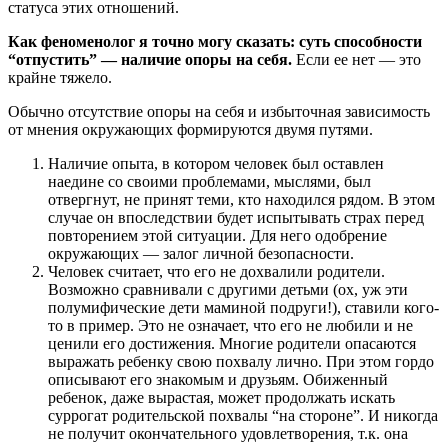
статуса этих отношений.
Как феноменолог я точно могу сказать: суть способности
“отпустить” — наличие опоры на себя.
Если ее нет — это
крайне тяжело.
Обычно отсутствие опоры на себя и избыточная зависимость
от мнения окружающих формируются двумя путями.
Наличие опыта, в котором человек был оставлен
наедине со своими проблемами, мыслями, был
отвергнут, не принят теми, кто находился рядом. В этом
случае он впоследствии будет испытывать страх перед
повторением этой ситуации. Для него одобрение
окружающих — залог личной безопасности.
Человек считает, что его не дохвалили родители.
Возможно сравнивали с другими детьми (ох, уж эти
полумифические дети маминой подруги!), ставили кого-
то в пример. Это не означает, что его не любили и не
ценили его достижения. Многие родители опасаются
выражать ребенку свою похвалу лично. При этом гордо
описывают его знакомым и друзьям. Обиженный
ребенок, даже вырастая, может продолжать искать
суррогат родительской похвалы “на стороне”. И никогда
не получит окончательного удовлетворения, т.к. она