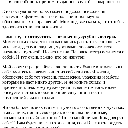
способность принимать данное вам с благодарностью.
Это постулаты не только моего подхода, психология
системных феноменов, но и большинства научно
обоснованных направлений. Можно даже сказать, что это база
здорового отношения к жизни.
Помните, что
отпустить — не значит усугубить потерю.
Может показаться, что, согласившись расстаться с прошлым:
мыслями, делами, людьми, чувствами, человек остается
наедине с пустотой. Но это не так. Человек всегда останется с
собой. И тут очень важно, кто он изнутри.
Мой совет: взращивайте свою личность, будьте внимательны к
себе, учитесь извлекать опыт из событий своей жизни,
обеспечьте себе тот уровень поддержки, уважения и заботы,
который не даст никто другой. И не копите обиды и
претензии к тем, кому нужно уйти из вашей жизни, иначе
рискуете застрять в болезненной ситуации и вести
внутренний диалог годами.
Чтобы ближе познакомиться и узнать о собственных чувствах
и желаниях, понять свою роль в социальной системе,
посмотрите онлайн-лекцию “Что со мной не так. Как доверять
себе?”. Вам будет полезна эта лекция, если Вы хотите видеть
ценность и опору внутри себя.