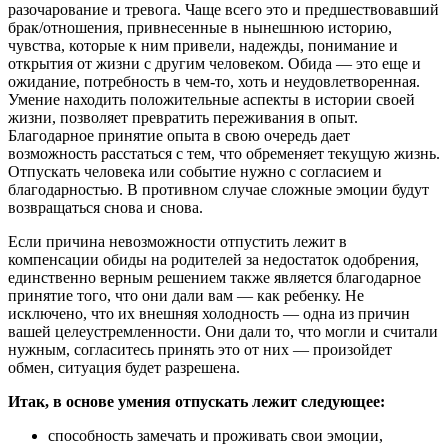
разочарование и тревога. Чаще всего это и предшествовавший
брак/отношения, привнесенные в нынешнюю историю,
чувства, которые к ним привели, надежды, понимание и
открытия от жизни с другим человеком. Обида — это еще и
ожидание, потребность в чем-то, хоть и неудовлетворенная.
Умение находить положительные аспекты в истории своей
жизни, позволяет превратить переживания в опыт.
Благодарное принятие опыта в свою очередь дает
возможность расстаться с тем, что обременяет текущую жизнь.
Отпускать человека или событие нужно с согласием и
благодарностью. В противном случае сложные эмоции будут
возвращаться снова и снова.
Если причина невозможности отпустить лежит в
компенсации обиды на родителей за недостаток одобрения,
единственно верным решением также является благодарное
принятие того, что они дали вам — как ребенку. Не
исключено, что их внешняя холодность — одна из причин
вашей целеустремленности. Они дали то, что могли и считали
нужным, согласитесь принять это от них — произойдет
обмен, ситуация будет разрешена.
Итак, в основе умения отпускать лежит следующее:
способность замечать и проживать свои эмоции,