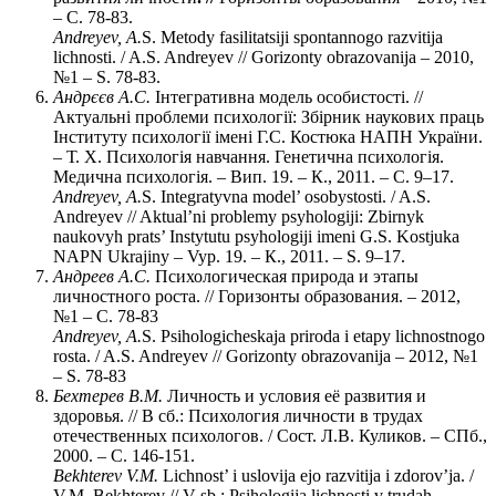
– C. 78-83.
Andreyev
,
A
.
S. Metody fasilitatsiji spontannogo razvitija
lichnosti. / A.S. Andreyev // Gorizonty obrazovanija – 2010,
№1 – S. 78-83.
Андр
єє
в А.С.
Інтегративна модель особистості. //
Актуальні проблеми психології: Збірник наукових праць
Інституту психології імені Г.С. Костюка НАПН України.
– Т. Х. Психологія навчання. Генетична психологія.
Медична психологія. – Вип. 19. – К., 2011. – С. 9–17.
Andreyev
,
A
.
S. Integratyvna model’ osobystosti. / A.S.
Andreyev // Aktual’ni problemy psyhologiji: Zbirnyk
naukovyh prats’ Instytutu psyhologiji imeni G.S. Kostjuka
NAPN Ukrajiny – Vyp. 19. – К., 2011. – S. 9–17.
Андреев А.С.
Психологическая природа и этапы
личностного роста. // Горизонты образования. – 2012,
№1 – C. 78-83
Andreyev, A.
S. Psihologicheskaja priroda i etapy lichnostnogo
rosta. / A.S. Andreyev // Gorizonty obrazovanija – 2012, №1
– S. 78-83
Бехтерев В.М.
Личность и условия её развития и
здоровья. // В сб.: Психология личности в трудах
отечественных психологов. / Сост. Л.В. Куликов. – СПб.,
2000. – С. 146-151.
Bekhterev
V
.
M
.
Lichnost’ i uslovija ejo razvitija i zdorov’ja. /
V.M. Bekhterev // V sb.: Psihologija lichnosti v trudah