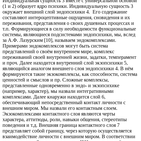
Индивидуальная сущность 3 вместе с универсальной основой
(1 и 2) образует ядро психики. Индивидуальную сущность 3
окружает внешний слой эндопсихики 4. Его содержание
составляют интероцептивные ощущения, сновидения и их
переживания, представления о своих душевных процессах и
т.п. Формирующиеся в силу необходимости функциональные
системы, являющиеся подсистемами эндопсихики, мы, вслед
за А.Ф. Лазурским [10], называем эндокомплексами.
Примерами эндокомплексов могут быть система
представлений о своём внутреннем мире, комплекс
переживаний своей внутренней жизни, задатки, темперамент
и проч. Далее находится внутренний слой экзопсихики 5,
являющийся аналогом внешнего слоя эндопсихики 4. В нём
формируются такие экзокомплексы, как способности, система
ценностей и смыслов и пр. Сложные комплексы,
представленные одновременно в эндо- и экзопсихике
(например, характер), мы назвали интегративными
комплексами. Далее кнаружи находится слой 6,
обеспечивающий непосредственный контакт личности с
внешним миром. Мы назвали его контактным слоем.
Экзокомплексами контактного слоя являются черты
характера, аттитюды, роли, навыки общения, стереотипы
поведения и т.д. Внешняя граница контактного слоя 7
представляет собой границу, через которую осуществляется
взаимодействие личности с внешним миром. В соответствии