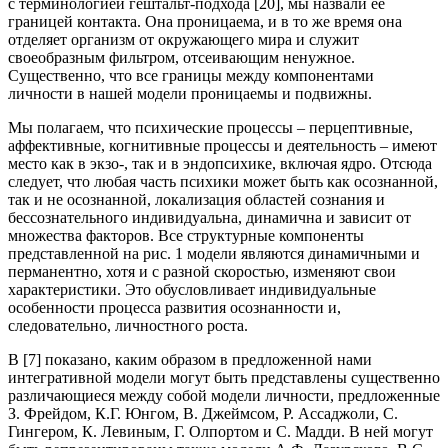
с терминологией гештальт-подхода [20], мы назвали её
границей контакта. Она проницаема, и в то же время она
отделяет организм от окружающего мира и служит
своеобразным фильтром, отсеивающим ненужное.
Существенно, что все границы между компонентами
личности в нашей модели проницаемы и подвижны.
Мы полагаем, что психические процессы – перцептивные,
аффективные, когнитивные процессы и деятельность – имеют
место как в экзо-, так и в эндопсихике, включая ядро. Отсюда
следует, что любая часть психики может быть как осознанной,
так и не осознанной, локализация областей сознания и
бессознательного индивидуальна, динамична и зависит от
множества факторов. Все структурные компоненты
представленной на рис. 1 модели являются динамичными и
перманентно, хотя и с разной скоростью, изменяют свои
характеристики. Это обусловливает индивидуальные
особенности процесса развития осознанности и,
следовательно, личностного роста.
В [7] показано, каким образом в предложенной нами
интегративной модели могут быть представлены существенно
различающиеся между собой модели личности, предложенные
З. Фрейдом, К.Г. Юнгом, В. Джеймсом, Р. Ассаджоли, С.
Гингером, К. Левиным, Г. Олпортом и С. Мадди. В ней могут