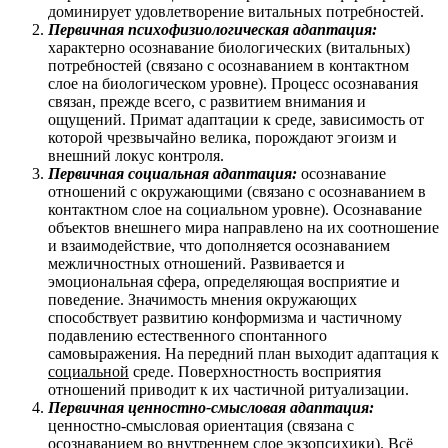
доминирует удовлетворение витальных потребностей.
Первичная психофизиологическая адаптация:
характерно осознавание биологических (витальных)
потребностей (связано с осознаванием в контактном
слое на биологическом уровне). Процесс осознавания
связан, прежде всего, с развитием внимания и
ощущений. Примат адаптации к среде, зависимость от
которой чрезвычайно велика, порождают эгоизм и
внешний локус контроля.
Первичная социальная адаптация:
осознавание
отношений с окружающими (связано с осознаванием в
контактном слое на социальном уровне). Осознавание
объектов внешнего мира направлено на их соотношение
и взаимодействие, что дополняется осознаванием
межличностных отношений. Развивается и
эмоциональная сфера, определяющая восприятие и
поведение. Значимость мнения окружающих
способствует развитию конформизма и частичному
подавлению естественного спонтанного
самовыражения. На передний план выходит адаптация к
социальной
среде. Поверхностность восприятия
отношений приводит к их частичной ритуализации.
Первичная ценностно-смысловая адаптация:
ценностно-смысловая ориентация (связана с
осознаванием во внутреннем слое экзопсихики). Всё