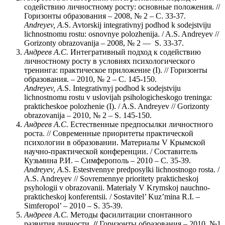
содействию личностному росту: основные положения. //
Горизонты образования – 2008, № 2 – C. 33-37.
Andreyev
,
A
.
S. Avtorskij integrativnyj podhod k sodejstviju
lichnostnomu rostu: osnovnye polozhenija. / A.S. Andreyev //
Gorizonty obrazovanija – 2008, № 2 — S. 33-37.
Андреев А.С.
Интегративный подход к содействию
личностному росту в условиях психологического
тренинга: практическое приложение (I). // Горизонты
образования. – 2010, № 2 – C. 145-150.
Andreyev
,
A
.
S. Integrativnyj podhod k sodejstviju
lichnostnomu rostu v uslovijah psihologicheskogo treninga:
prakticheskoe polozhenie (I). / A.S. Andreyev // Gorizonty
obrazovanija – 2010, № 2 – S. 145-150.
Андреев А.С.
Естественные предпосылки личностного
роста. // Современные приоритеты практической
психологии в образовании. Материалы V Крымской
научно-практической конференции. / Составитель
Кузьмина Р.И. – Симферополь – 2010 – C. 35-39.
Andreyev
,
A
.
S. Estestvennye predposylki lichnostnogo rosta. /
A.S. Andreyev // Sovremennye prioritety prakticheskoj
psyhologii v obrazovanii. Materialy V Krymskoj nauchno-
prakticheskoj konferentsii. / Sostavitel’ Kuz’mina R.I. –
Simferopol’ – 2010 – S. 35-39.
Андреев А.С.
Методы фасилитации спонтанного
развития личности
. //
Горизонты образования – 2010, №1