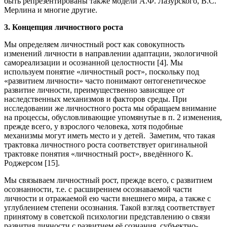
быть репрезентированы также модели А.Ф. Лазурского, В.С.
Мерлина и многие другие.
3. Концепция личностного роста
Мы определяем личностный рост как совокупность
изменений личности в направлении адаптации, экологичной
самореализации и осознанной целостности [4]. Мы
используем понятие «личностный рост», поскольку под
«развитием личности» часто понимают онтогенетическое
развитие личности, преимущественно зависящее от
наследственных механизмов и факторов среды. При
исследовании же личностного роста мы обращаем внимание
на процессы, обусловливающие упомянутые в п. 2 изменения,
прежде всего, у взрослого человека, хотя подобные
механизмы могут иметь место и у детей. Заметим, что такая
трактовка личностного роста соответствует оригинальной
трактовке понятия «личностный рост», введённого К.
Роджерсом [15].
Мы связываем личностный рост, прежде всего, с развитием
осознанности, т.е. с расширением осознаваемой части
личности и отражаемой ею части внешнего мира, а также с
углублением степени осознания. Такой взгляд соответствует
принятому в советской психологии представлению о связи
развития личности с развитием её сознания, субъектно-