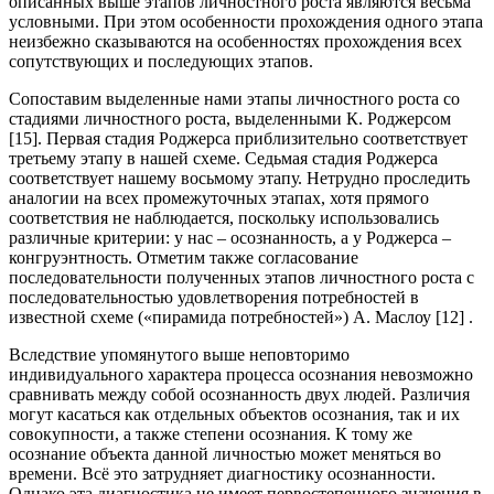
описанных выше этапов личностного роста являются весьма
условными. При этом особенности прохождения одного этапа
неизбежно сказываются на особенностях прохождения всех
сопутствующих и последующих этапов.
Сопоставим выделенные нами этапы личностного роста со
стадиями личностного роста, выделенными К. Роджерсом
[15]. Первая стадия Роджерса приблизительно соответствует
третьему этапу в нашей схеме. Седьмая стадия Роджерса
соответствует нашему восьмому этапу. Нетрудно проследить
аналогии на всех промежуточных этапах, хотя прямого
соответствия не наблюдается, поскольку использовались
различные критерии: у нас – осознанность, а у Роджерса –
конгруэнтность. Отметим также согласование
последовательности полученных этапов личностного роста с
последовательностью удовлетворения потребностей в
известной схеме («пирамида потребностей») А. Маслоу [12] .
Вследствие упомянутого выше неповторимо
индивидуального характера процесса осознания невозможно
сравнивать между собой осознанность двух людей. Различия
могут касаться как отдельных объектов осознания, так и их
совокупности, а также степени осознания. К тому же
осознание объекта данной личностью может меняться во
времени. Всё это затрудняет диагностику осознанности.
Однако эта диагностика не имеет первостепенного значения в