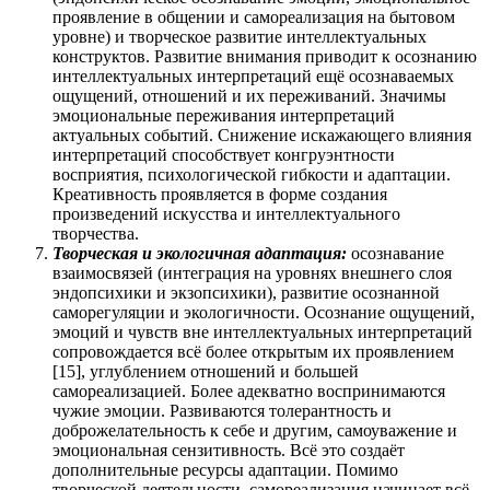
проявление в общении и самореализация на бытовом
уровне) и творческое развитие интеллектуальных
конструктов. Развитие внимания приводит к осознанию
интеллектуальных интерпретаций ещё осознаваемых
ощущений, отношений и их переживаний. Значимы
эмоциональные переживания интерпретаций
актуальных событий. Снижение искажающего влияния
интерпретаций способствует конгруэнтности
восприятия, психологической гибкости и адаптации.
Креативность проявляется в форме создания
произведений искусства и интеллектуального
творчества.
Творческая и экологичная адаптация:
осознавание
взаимосвязей (интеграция на уровнях внешнего слоя
эндопсихики и экзопсихики), развитие осознанной
саморегуляции и экологичности. Осознание ощущений,
эмоций и чувств вне интеллектуальных интерпретаций
сопровождается всё более открытым их проявлением
[15], углублением отношений и большей
самореализацией. Более адекватно воспринимаются
чужие эмоции. Развиваются толерантность и
доброжелательность к себе и другим, самоуважение и
эмоциональная сензитивность. Всё это создаёт
дополнительные ресурсы адаптации. Помимо
творческой деятельности, самореализация начинает всё