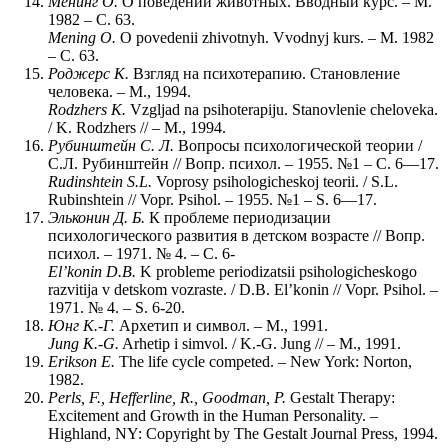
Менинг О.
O поведении животных. Вводный курс. – М.
1982 – С. 63.
Mening O.
O povedenii zhivotnyh. Vvodnyj kurs. – М. 1982
– С. 63.
Роджерс К.
Взгляд на психотерапию. Становление
человека. – М., 1994.
Rodzhers
K
.
Vzgljad na psihoterapiju. Stanovlenie cheloveka.
/ K. Rodzhers // – М., 1994.
Рубинштейн С. Л.
Вопросы психологической теории /
С.Л. Рубинштейн // Вопр. психол. – 1955. №1 – С. 6—17.
Rudinshtein
S
.
L
.
Voprosy psihologicheskoj teorii. / S.L.
Rubinshtein // Vopr. Psihol. – 1955. №1 – S. 6—17.
Эльконин Д. Б.
К проблеме периодизации
психологического развития в детском возрасте // Вопр.
психол. – 1971. № 4. – С. 6-
El
’
konin
D
.
B
.
K probleme periodizatsii psihologicheskogo
razvitija v detskom vozraste. / D.B. El’konin // Vopr. Psihol. –
1971. № 4. – S. 6-20.
Юнг К.-Г.
Архетип и символ. – М., 1991.
Jung K.-G.
Arhetip i simvol. / K.-G. Jung // – М., 1991.
Erikson E.
The life cycle competed. – New York: Norton,
1982.
Perls, F., Hefferline, R., Goodman, P.
Gestalt Therapy:
Excitement and Growth in the Human Personality. –
Highland, NY: Copyright by The Gestalt Journal Press, 1994.