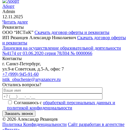
Аборт
Admin
12.11.2025
Читать далее
Реквизиты
ООО “ИСТиК”
Скачать договор оферты и реквизиты
ИП Рязанцев Александр Николаевич
Скачать договор оферты
и реквизиты
Лицензия на осуществление образовательной деятельности
№4174 от 03.06.2020 серия 78Л04 № 0000066
Контакты
г. Санкт-Петербург,
ул.9-я Советская, д.5-А, офис 7
+7 (999) 945-91-60
istik_obuchenie@aryazancev.ru
Остались вопросы?
Соглашаюсь с
обработкой персональных данных и
политикой конфиденциальности
Заказать звонок
Alternative:
©
2026
Александр Рязанцев
Политика Конфиденциальности
Сайт разработан в агентстве
«Резалт»