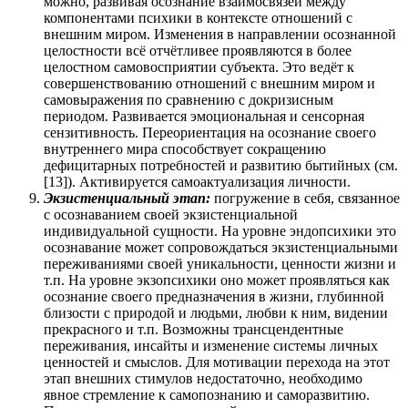
можно, развивая осознание взаимосвязей между
компонентами психики в контексте отношений с
внешним миром. Изменения в направлении осознанной
целостности всё отчётливее проявляются в более
целостном самовосприятии субъекта. Это ведёт к
совершенствованию отношений с внешним миром и
самовыражения по сравнению с докризисным
периодом. Развивается эмоциональная и сенсорная
сензитивность. Переориентация на осознание своего
внутреннего мира способствует сокращению
дефицитарных потребностей и развитию бытийных (см.
[13]). Активируется самоактуализация личности.
Экзистенциальный этап:
погружение в себя, связанное
с осознаванием своей экзистенциальной
индивидуальной сущности. На уровне эндопсихики это
осознавание может сопровождаться экзистенциальными
переживаниями своей уникальности, ценности жизни и
т.п. На уровне экзопсихики оно может проявляться как
осознание своего предназначения в жизни, глубинной
близости с природой и людьми, любви к ним, видении
прекрасного и т.п. Возможны трансцендентные
переживания, инсайты и изменение системы личных
ценностей и смыслов. Для мотивации перехода на этот
этап внешних стимулов недостаточно, необходимо
явное стремление к самопознанию и саморазвитию.