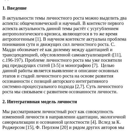
1. Введение
В актуальности темы личностного роста можно выделить два
аспекта: общечеловеческий и научный. В контексте первого
аспекта актуальность данной темы растёт с усугублением
антропологического кризиса, являющегося в то же время
антропогенным [1]. В научном контексте актуальна проблема
понимания сути и движущих сил личностного роста. С.
Мадди обозначает её как дилемму между адаптацией и
трансценденцией, обусловленной самоактуализацией ([11],
с.196-197). Проблеме личностного роста мы уже посвятили
ряд предыдущих статей [3-5] и монографию [7]. Целью
данной работы является выявление и описание основных
этапов и стадий личностного роста на основе развития
осознанности с позиций авторского интегративного
системно-процессуального подхода [2,7]. Суть личностного
роста мы связываем с развитием осознанности личности.
2.
Интегративная модель личности
Мы рассматриваем личностный рост как совокупность
изменений личности в направлении адаптации, экологичной
самореализации и осознанной целостности [4]. Вслед за К.
Роджерсом [15], Ф. Перлзом [20] и рядом других авторов мы