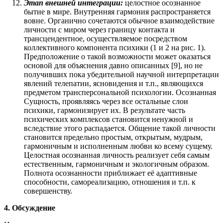
Этап внешней интеграции:
целостное осознанное
бытие в мире. Внутренняя гармония распространяется
вовне. Органично сочетаются обычное взаимодействие
личности с миром через границу контакта и
трансцендентное, осуществляемое посредством
коллективного компонента психики (1 и 2 на рис. 1).
Предположение о такой возможности может оказаться
основой для объяснения давно описанных [9], но не
получивших пока убедительной научной интерпретации
явлений телепатии, ясновидения и т.п., являющихся
предметом трансперсональной психологии. Осознанная
Сущность, проявляясь через все остальные слои
психики, гармонизирует их. В результате часть
психических комплексов становится ненужной и
вследствие этого распадается. Общение такой личности
становится предельно простым, открытым, мудрым,
гармоничным и исполненным любви ко всему сущему.
Целостная осознанная личность реализует себя самым
естественным, гармоничным и экологичным образом.
Полнота осознанности приближает её адаптивные
способности, самореализацию, отношения и т.п. к
совершенству.
4. Обсуждение