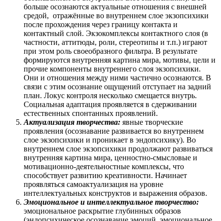
больше осознаются актуальные отношения с внешней
средой, отражённые во внутреннем слое экзопсихики
после прохождения через границу контакта и
контактный слой. Экзокомплексы контактного слоя (в
частности, аттитюды, роли, стереотипы и т.п.) играют
при этом роль своеобразного фильтра. В результате
формируются внутренняя картина мира, мотивы, цели и
прочие компоненты внутреннего слоя экзопсихики.
Они и отношения между ними частично осознаются. В
связи с этим осознание ощущений отступает на задний
план. Локус контроля несколько смещается внутрь.
Социальная адаптация проявляется в сдерживании
естественных спонтанных проявлений.
Актуализация творчества:
явные творческие
проявления (осознавание развивается во внутреннем
слое экзопсихики и проникает в эндопсихику). Во
внутреннем слое экзопсихики продолжают развиваться
внутренняя картина мира, ценностно-смысловые и
мотивационно-деятельностные комплексы, что
способствует развитию креативности. Начинает
проявляться самоактуализация на уровне
интеллектуальных конструктов и выражения образов.
Эмоциональное и интеллектуальное творчество:
эмоциональное раскрытие глубинных образов
(эндопсихическое осознавание эмоций, эмоциональное