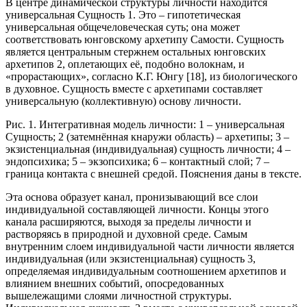
В центре динамической структуры личности находится
универсальная Сущность 1. Это – гипотетическая
универсальная общечеловеческая суть; она может
соответствовать юнговскому архетипу Самости. Сущность
является центральным стержнем остальных юнговских
архетипов 2, оплетающих её, подобно волокнам, и
«прорастающих», согласно К.Г. Юнгу [18], из биологического
в духовное. Сущность вместе с архетипами составляет
универсальную (коллективную) основу личности.
Рис. 1. Интегративная модель личности: 1 – универсальная
Сущность; 2 (затемнённая кнаружи область) – архетипы; 3 –
экзистенциальная (индивидуальная) сущность личности; 4 –
эндопсихика; 5 – экзопсихика; 6 – контактный слой; 7 –
граница контакта с внешней средой. Пояснения даны в тексте.
Эта основа образует канал, пронизывающий все слои
индивидуальной составляющей личности. Концы этого
канала расширяются, выходя за пределы личности и
растворяясь в природной и духовной среде. Самым
внутренним слоем индивидуальной части личности является
индивидуальная (или экзистенциальная) сущность 3,
определяемая индивидуальным соотношением архетипов и
влиянием внешних событий, опосредованных
вышележащими слоями личностной структуры.