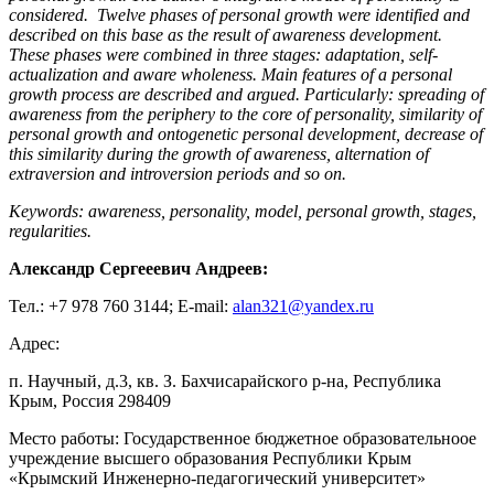
considered. Twelve phases of personal growth were identified and
described on this base as the result of awareness development.
These phases were combined in three stages: adaptation, self-
actualization and aware wholeness. Main features of a personal
growth process are described and argued. Particularly: spreading of
awareness from the periphery to the core of personality, similarity of
personal growth and ontogenetic personal development, decrease of
this similarity during the growth of awareness, alternation of
extraversion and introversion periods and so on.
Keywords: awareness, personality, model, personal growth, stages,
regularities.
Александр Сергееевич Андреев:
Тел.: +7 978 760 3144; E-mail:
alan321@yandex.ru
Адрес:
п. Научный, д.3, кв. З. Бахчисарайского р-на, Республика
Крым, Россия 298409
Место работы: Государственное бюджетное образовательноое
учреждение высшего образования Республики Крым
«Крымский Инженерно-педагогический университет»