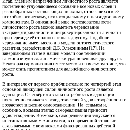
Итак, главным направлением личностного роста является
постепенно углубляющееся осознание все новых слоёв и
разнообразных составляющих психики, относящихся к её
психобиологическому, психосоциальному и психодуховному
компонентам. В описанной выше последовательности
личностного роста можно заметить чередование
экстравертированности и интровертированности личности
при переходе её от одного этапа к другому. Подобное
чередование имеет место и в модели онтогенетического
развития, разработанной Д.Б. Элькониным [17]. На
завершающем этапе в нашей модели обе тенденции
гармонизируются, динамически уравновешивая друг друга.
Некоторая гармонизация имеет место и на восьмом этапе, что
может стать препятствием для дальнейшего личностного
роста.
В интервале от первого приблизительно по четвёртый этап
основной движущей силой личностного роста является
адаптация. С четвёртого этапа потребность в адаптации
постепенно снижается вследствие своей удовлетворённости и
возрастает значение самореализации. На седьмом и,
особенно, восьмом этапах самореализация приносит
удовлетворение. Возможно, самореализация запускается
инстинктивными механизмами, в современной этологии
связываемыми с комплексами фиксированных действий