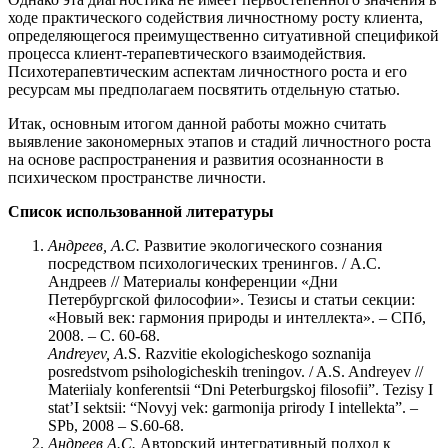
ходе практического содействия личностному росту клиента,
определяющегося преимущественно ситуативной спецификой
процесса клиент-терапевтического взаимодействия.
Психотерапевтическим аспектам личностного роста и его
ресурсам мы предполагаем посвятить отдельную статью.
Итак, основным итогом данной работы можно считать
выявление закономерных этапов и стадий личностного роста
на основе распространения и развития осознанности в
психическом пространстве личности.
Список использованной литературы
Андреев, А.С.
Развитие экологического сознания
посредством психологических тренингов. / А.С.
Андреев // Материалы конференции «Дни
Петербургской философии». Тезисы и статьи секции:
«Новый век: гармония природы и интеллекта». – СПб,
2008. – С. 60-68.
Andreyev
,
A
.
S. Razvitie ekologicheskogo soznanija
posredstvom psihologicheskih treningov. / A.S. Andreyev //
Materiialy konferentsii “Dni Peterburgskoj filosofii”. Tezisy I
stat’I sektsii: “Novyj vek: garmonija prirody I intellekta”. –
SPb, 2008 – S.60-68.
Андреев А.С.
Авторский интегративный подход к