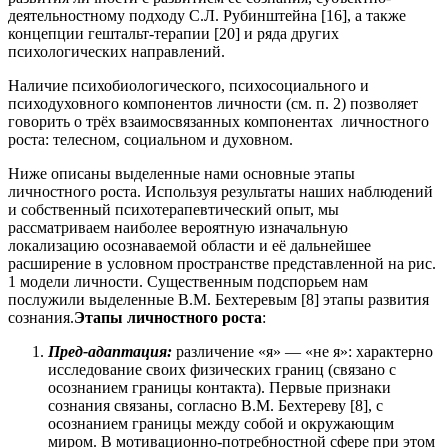
деятельностному подходу С.Л. Рубинштейна [16], а также
концепции гештальт-терапии [20] и ряда других
психологических направлений.
Наличие психобиологического, психосоциального и
психодуховного компонентов личности (см. п. 2) позволяет
говорить о трёх взаимосвязанных компонентах личностного
роста: телесном, социальном и духовном.
Ниже описаны выделенные нами основные этапы
личностного роста. Используя результаты наших наблюдений
и собственный психотерапевтический опыт, мы
рассматриваем наиболее вероятную изначальную
локализацию осознаваемой области и её дальнейшее
расширение в условном пространстве представленной на рис.
1 модели личности. Существенным подспорьем нам
послужили выделенные В.М. Бехтеревым [8] этапы развития
сознания.
Этапы личностного роста
:
Пред-адаптация:
различение «я» — «не я»: характерно
исследование своих физических границ (связано с
осознанием границы контакта). Первые признаки
сознания связаны, согласно В.М. Бехтереву [8], с
осознанием границы между собой и окружающим
миром. В мотивационно-потребностной сфере при этом