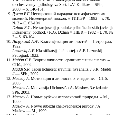
otechestvennyh psihologov./ Sost. L.V. Kulikov. – SPb.,
2000. – S. 146-151.
Джан Р.Г.
Нестареющий парадокс психофизических
явлений: Инженерный подход. // ТИИЭР – 1982 – т. 70,
№ 3 – C. 63-104
Dzhan
R
.
G. Nestarejuschij paradokc psihofizicheskih javlenij:
Indzenernyj podhod. / R.G. Dzhan // TIIER – 1982 – t. 70, №
3 – S. 63-104
Лазурский А.Ф.
Классификация личностей. – Петроград,
1922.
Lazurskij
A
.
F
.
Klassifikatsija lichnostej. / A.F. Lazurskij –
Petrograd, 1922.
Мадди С.Р.
Теории личности: сравнительный анализ. –
СПб., 2002.
Maddi
S
.
R
.
Teorii lichnosti: sravnitel’nyj analiz. / S.R. Maddi
// — SPb., 2002.
Маслоу А.
Мотивация и личность. 3-е издание. – СПб,
2003.
Maslow A.
Motivatsija I lichnost’. / A. Maslow, 3-e izdanie –
SPb, 2003.
Маслоу А.
Новые рубежи человеческой природы. – М.,
1999.
Maslow A.
Novye rubezhi chelovecheskoj prirody. / A.
Maslow — М., 1999.