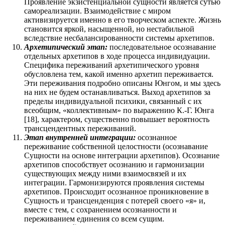
Проявление экзистенциальной сущности является сутью
самореализации. Взаимодействие с миром
активизируется именно в его творческом аспекте. Жизнь
становится яркой, насыщенной, но нестабильной
вследствие несбалансированности системы архетипов.
Архетипический этап:
последовательное осознавание
отдельных архетипов в ходе процесса индивидуации.
Специфика переживаний архетипического уровня
обусловлена тем, какой именно архетип переживается.
Эти переживания подробно описаны Юнгом, и мы здесь
на них не будем останавливаться. Выход архетипов за
пределы индивидуальной психики, связанный с их
всеобщим, «коллективным» по выражению К.-Г. Юнга
[18], характером, существенно повышает вероятность
трансцендентных переживаний.
Этап внутренней интеграции:
осознанное
переживание собственной целостности (осознавание
Сущности на основе интеграции архетипов). Осознание
архетипов способствует осознанию и гармонизации
существующих между ними взаимосвязей и их
интеграции. Гармонизируются проявления системы
архетипов. Происходит осознанное проникновение в
Сущность и трансценденция с потерей своего «я» и,
вместе с тем, с сохранением осознанности и
переживанием единения со всем сущим.