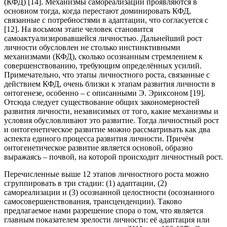
(КФД) [14]. Механизмы самореализации проявляются в
основном тогда, когда перестают доминировать КФД,
связанные с потребностями в адаптации, что согласуется с
[12]. На восьмом этапе человек становится
самоактуализировавшейся личностью. Дальнейший рост
личности обусловлен не столько инстинктивными
механизмами (КФД), сколько осознанным стремлением к
совершенствованию, требующим определённых усилий.
Примечательно, что этапы личностного роста, связанные с
действием КФД, очень близки к этапам развития личности в
онтогенезе, особенно – с описанными Э. Эриксоном [19].
Отсюда следует существование общих закономерностей
развития личности, независимых от того, какие механизмы и
условия обусловливают это развитие. Тогда личностный рост
и онтогенетическое развитие можно рассматривать как два
аспекта единого процесса развития личности. Причём
онтогенетическое развитие является основой, образно
выражаясь – почвой, на которой происходит личностный рост.
Перечисленные выше 12 этапов личностного роста можно
сгруппировать в три стадии: (1) адаптации, (2)
самореализации и (3) осознанной целостности (осознанного
самосовершенствования, трансценденции). Таково
предлагаемое нами разрешение спора о том, что является
главным показателем зрелости личности: её адаптация или