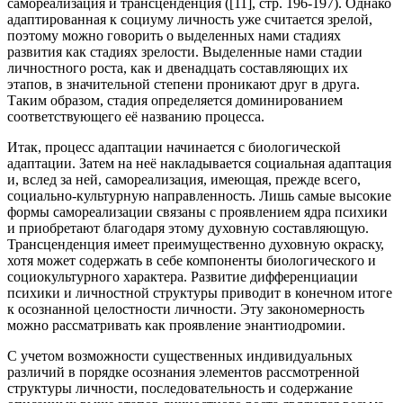
самореализация и трансценденция ([11], стр. 196-197). Однако
адаптированная к социуму личность уже считается зрелой,
поэтому можно говорить о выделенных нами стадиях
развития как стадиях зрелости. Выделенные нами стадии
личностного роста, как и двенадцать составляющих их
этапов, в значительной степени проникают друг в друга.
Таким образом, стадия определяется доминированием
соответствующего её названию процесса.
Итак, процесс адаптации начинается с биологической
адаптации. Затем на неё накладывается социальная адаптация
и, вслед за ней, самореализация, имеющая, прежде всего,
социально-культурную направленность. Лишь самые высокие
формы самореализации связаны с проявлением ядра психики
и приобретают благодаря этому духовную составляющую.
Трансценденция имеет преимущественно духовную окраску,
хотя может содержать в себе компоненты биологического и
социокультурного характера. Развитие дифференциации
психики и личностной структуры приводит в конечном итоге
к осознанной целостности личности. Эту закономерность
можно рассматривать как проявление энантиодромии.
С учетом возможности существенных индивидуальных
различий в порядке осознания элементов рассмотренной
структуры личности, последовательность и содержание