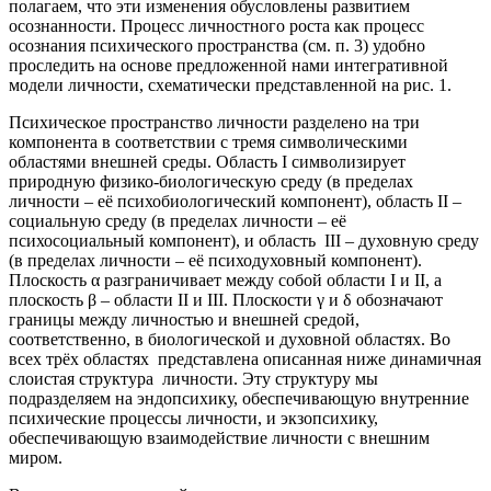
полагаем, что эти изменения обусловлены развитием
осознанности. Процесс личностного роста как процесс
осознания психического пространства (см. п. 3) удобно
проследить на основе предложенной нами интегративной
модели личности, схематически представленной на рис. 1.
Психическое пространство личности разделено на три
компонента в соответствии с тремя символическими
областями внешней среды. Область I символизирует
природную физико-биологическую среду (в пределах
личности – её психобиологический компонент), область ІІ –
социальную среду (в пределах личности – её
психосоциальный компонент), и область ІІІ – духовную среду
(в пределах личности – её психодуховный компонент).
Плоскость α разграничивает между собой области І и ІІ, а
плоскость β – области ІІ и ІІІ. Плоскости γ и δ обозначают
границы между личностью и внешней средой,
соответственно, в биологической и духовной областях. Во
всех трёх областях представлена описанная ниже динамичная
слоистая структура личности. Эту структуру мы
подразделяем на эндопсихику, обеспечивающую внутренние
психические процессы личности, и экзопсихику,
обеспечивающую взаимодействие личности с внешним
миром.