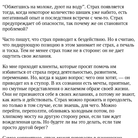
“Обжегшись на молоке, дуют на воду”. Страх появляется
тогда, когда некоторое количество шишек уже набито, есть
негативный опыт и последствия встречи с чем-то. Страх
предупреждает об опасности, так почему же он становится
проблемой?
Часто пишут, что страх приводит к бездействию. Но я считаю,
что лидирующую позицию в этом занимает не страх, а печаль
и тоска. Тем не менее страх тоже не в стороне: он не дает
ощутить свои желания.
Ко мне приходят клиенты, которые просят помочь им
избавиться от страха перед деятельностью, развитием,
переменами. Но, когда я задаю вопрос: чего они хотят, — он
приводит их в ступор. В их сознании есть мечты, приятные,
но смутные представления о желаемом образе своей жизни.
Они не признаются себе в своих желаниях, а потому не знают,
как жить и действовать. Страх можно прожить и преодолеть,
но только в том случае, если знаешь, для чего. Можно
перейти, переползти, обливаясь холодным потом, по
хлипкому мосту на другую сторону реки, если там ждет
вожделенная цель. Но будете ли вы это делать, если там
просто другой берег?
Самое неприятное, страх может перерасти в панические