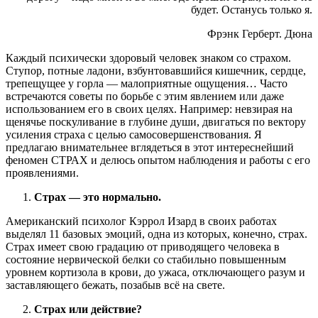
будет. Останусь только я.
Фрэнк Герберт. Дюна
Каждый психически здоровый человек знаком со страхом.
Ступор, потные ладони, взбунтовавшийся кишечник, сердце,
трепещущее у горла — малоприятные ощущения… Часто
встречаются советы по борьбе с этим явлением или даже
использованием его в своих целях. Например: невзирая на
щенячье поскуливание в глубине души, двигаться по вектору
усиления страха с целью самосовершенствования. Я
предлагаю внимательнее вглядеться в этот интереснейший
феномен СТРАХ и делюсь опытом наблюдения и работы с его
проявлениями.
Страх — это нормально.
Американский психолог Кэррол Изард в своих работах
выделял 11 базовых эмоций, одна из которых, конечно, страх.
Страх имеет свою градацию от приводящего человека в
состояние нервической белки со стабильно повышенным
уровнем кортизола в крови, до ужаса, отключающего разум и
заставляющего бежать, позабыв всё на свете.
Страх или действие?