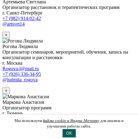
Артемьева Светлана
Организатор расстановок и терапевтических программ
г. Санкт-Петербург
+7 (982) 914-02-42
@artsvet14
×
Рогова Людмила
Организатор семинаров, мероприятий, обучения, запись на
консультации и расстановки
г. Москва
Rogova-l@mail.ru
+7 (926) 336-34-95
@ludmila_rogova
×
Маркова Анастасия
Организатор программ
г. Тюмень
+7 (992) 319-93-13
Мы используем
файлы cookie и Яндекс.Метрику
для анализа и
@markovapogovorim
улучшения работы сайта.
OK
×