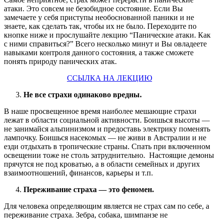
атаки. Это совсем не безобидное состояние. Если Вы
замечаете у себя приступы необоснованной паники и не
знаете, как сделать так, чтобы их не было. Переходите по
кнопке ниже и прослушайте лекцию “Панические атаки. Как
с ними справиться?” Всего несколько минут и Вы овладеете
навыками контроля данного состояния, а также сможете
понять природу панических атак.
ССЫЛКА НА ЛЕКЦИЮ
Не все страхи одинаково вредны.
В наше просвещенное время наиболее мешающие страхи
лежат в области социальной активности. Боишься высоты —
не занимайся альпинизмом и предоставь электрику поменять
лампочку. Боишься насекомых — не живи в Австралии и не
езди отдыхать в тропические страны. Спать при включенном
освещении тоже не столь затруднительно. Настоящие демоны
прячутся не под кроватью, а в области семейных и других
взаимоотношений, финансов, карьеры и т.п.
Переживание страха — это феномен.
Для человека определяющим является не страх сам по себе, а
переживание страха. Зебра, собака, шимпанзе не