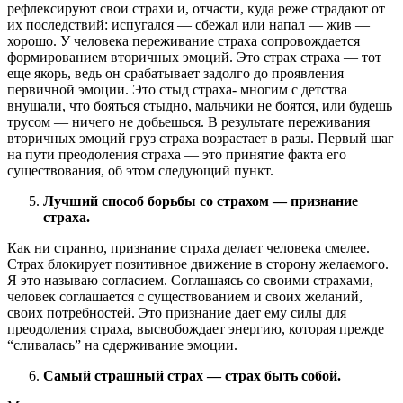
рефлексируют свои страхи и, отчасти, куда реже страдают от
их последствий: испугался — сбежал или напал — жив —
хорошо. У человека переживание страха сопровождается
формированием вторичных эмоций. Это страх страха — тот
еще якорь, ведь он срабатывает задолго до проявления
первичной эмоции. Это стыд страха- многим с детства
внушали, что бояться стыдно, мальчики не боятся, или будешь
трусом — ничего не добьешься. В результате переживания
вторичных эмоций груз страха возрастает в разы. Первый шаг
на пути преодоления страха — это принятие факта его
существования, об этом следующий пункт.
Лучший способ борьбы со страхом — признание
страха.
Как ни странно, признание страха делает человека смелее.
Страх блокирует позитивное движение в сторону желаемого.
Я это называю согласием. Соглашаясь со своими страхами,
человек соглашается с существованием и своих желаний,
своих потребностей. Это признание дает ему силы для
преодоления страха, высвобождает энергию, которая прежде
“сливалась” на сдерживание эмоции.
Самый страшный страх — страх быть собой.