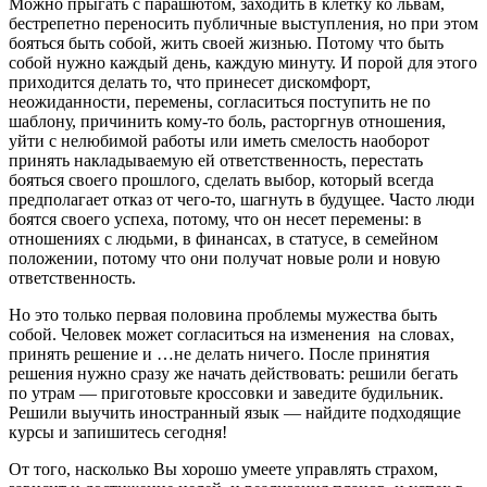
Можно прыгать с парашютом, заходить в клетку ко львам,
бестрепетно переносить публичные выступления, но при этом
бояться быть собой, жить своей жизнью. Потому что быть
собой нужно каждый день, каждую минуту. И порой для этого
приходится делать то, что принесет дискомфорт,
неожиданности, перемены, согласиться поступить не по
шаблону, причинить кому-то боль, расторгнув отношения,
уйти с нелюбимой работы или иметь смелость наоборот
принять накладываемую ей ответственность, перестать
бояться своего прошлого, сделать выбор, который всегда
предполагает отказ от чего-то, шагнуть в будущее. Часто люди
боятся своего успеха, потому, что он несет перемены: в
отношениях с людьми, в финансах, в статусе, в семейном
положении, потому что они получат новые роли и новую
ответственность.
Но это только первая половина проблемы мужества быть
собой. Человек может согласиться на изменения на словах,
принять решение и …не делать ничего. После принятия
решения нужно сразу же начать действовать: решили бегать
по утрам — приготовьте кроссовки и заведите будильник.
Решили выучить иностранный язык — найдите подходящие
курсы и запишитесь сегодня!
От того, насколько Вы хорошо умеете управлять страхом,