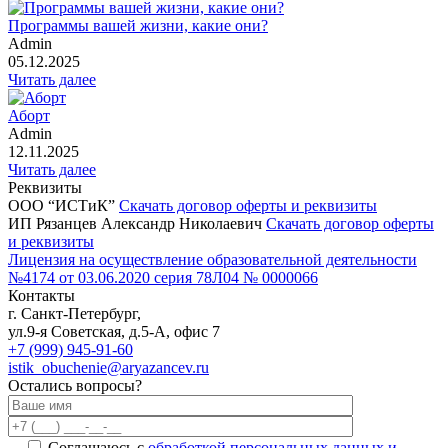
Программы вашей жизни, какие они?
Admin
05.12.2025
Читать далее
Аборт
Admin
12.11.2025
Читать далее
Реквизиты
ООО “ИСТиК”
Скачать договор оферты и реквизиты
ИП Рязанцев Александр Николаевич
Скачать договор оферты
и реквизиты
Лицензия на осуществление образовательной деятельности
№4174 от 03.06.2020 серия 78Л04 № 0000066
Контакты
г. Санкт-Петербург,
ул.9-я Советская, д.5-А, офис 7
+7 (999) 945-91-60
istik_obuchenie@aryazancev.ru
Остались вопросы?
Соглашаюсь с
обработкой персональных данных и