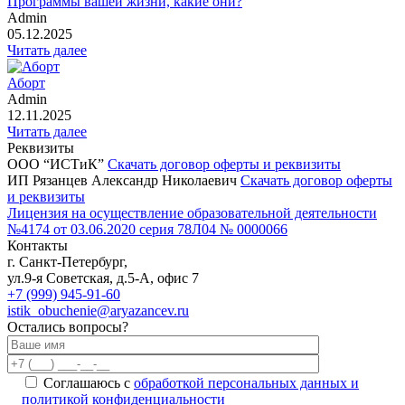
Программы вашей жизни, какие они?
Admin
05.12.2025
Читать далее
Аборт
Admin
12.11.2025
Читать далее
Реквизиты
ООО “ИСТиК”
Скачать договор оферты и реквизиты
ИП Рязанцев Александр Николаевич
Скачать договор оферты
и реквизиты
Лицензия на осуществление образовательной деятельности
№4174 от 03.06.2020 серия 78Л04 № 0000066
Контакты
г. Санкт-Петербург,
ул.9-я Советская, д.5-А, офис 7
+7 (999) 945-91-60
istik_obuchenie@aryazancev.ru
Остались вопросы?
Соглашаюсь с
обработкой персональных данных и
политикой конфиденциальности