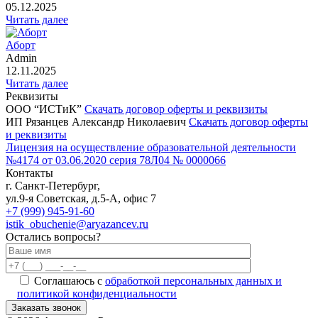
05.12.2025
Читать далее
Аборт
Admin
12.11.2025
Читать далее
Реквизиты
ООО “ИСТиК”
Скачать договор оферты и реквизиты
ИП Рязанцев Александр Николаевич
Скачать договор оферты
и реквизиты
Лицензия на осуществление образовательной деятельности
№4174 от 03.06.2020 серия 78Л04 № 0000066
Контакты
г. Санкт-Петербург,
ул.9-я Советская, д.5-А, офис 7
+7 (999) 945-91-60
istik_obuchenie@aryazancev.ru
Остались вопросы?
Соглашаюсь с
обработкой персональных данных и
политикой конфиденциальности
Заказать звонок