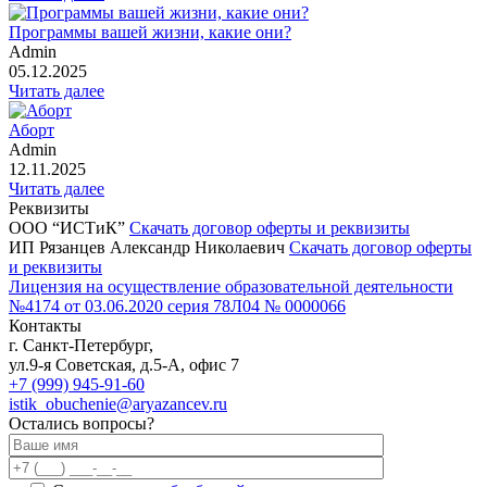
Программы вашей жизни, какие они?
Admin
05.12.2025
Читать далее
Аборт
Admin
12.11.2025
Читать далее
Реквизиты
ООО “ИСТиК”
Скачать договор оферты и реквизиты
ИП Рязанцев Александр Николаевич
Скачать договор оферты
и реквизиты
Лицензия на осуществление образовательной деятельности
№4174 от 03.06.2020 серия 78Л04 № 0000066
Контакты
г. Санкт-Петербург,
ул.9-я Советская, д.5-А, офис 7
+7 (999) 945-91-60
istik_obuchenie@aryazancev.ru
Остались вопросы?