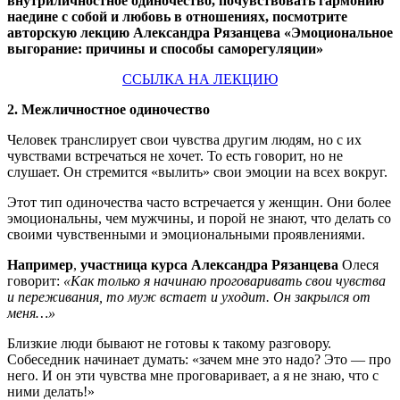
внутриличностное одиночество, почувствовать гармонию
наедине с собой и любовь в отношениях, посмотрите
авторскую лекцию Александра Рязанцева «Эмоциональное
выгорание: причины и способы саморегуляции»
ССЫЛКА НА ЛЕКЦИЮ
2. Межличностное одиночество
Человек транслирует свои чувства другим людям, но с их
чувствами встречаться не хочет. То есть говорит, но не
слушает. Он стремится «вылить» свои эмоции на всех вокруг.
Этот тип одиночества часто встречается у женщин. Они более
эмоциональны, чем мужчины, и порой не знают, что делать со
своими чувственными и эмоциональными проявлениями.
Например
,
участница курса Александра Рязанцева
Олеся
говорит:
«Как только я начинаю проговаривать свои чувства
и переживания, то муж встает и уходит. Он закрылся от
меня…»
Близкие люди бывают не готовы к такому разговору.
Собеседник начинает думать: «зачем мне это надо? Это — про
него. И он эти чувства мне проговаривает, а я не знаю, что с
ними делать!»