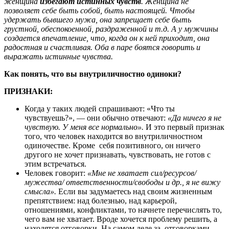
женщина
избегают истинных чувств
. Женщина не
позволяет себе быть собой, быть настоящей. Чтобы
удержать бывшего мужа, она запрещает себе быть
грустной, обеспокоенной, раздраженной и т.д. А у мужчины
создается впечатление, что, когда он к ней приходит, она
радостная и счастливая. Оба в паре боятся говорить и
выражать истинные чувства.
Как понять, что вы внутриличностно одиноки?
ПРИЗНАКИ:
Когда у таких людей спрашивают: «Что ты
чувствуешь?», — они обычно отвечают:
«Да ничего я не
чувствую. У меня все нормально».
И это первый признак
того, что человек находится во внутриличностном
одиночестве. Кроме себя позитивного, он ничего
другого не хочет признавать, чувствовать, не готов с
этим встречаться.
Человек говорит:
«Мне не хватает сил/ресурсов/
мужества/ ответственности/свободы и др., я не вижу
смысла».
Если вы задумаетесь над своим жизненным
препятствием: над болезнью, над карьерой,
отношениями, конфликтами, то начнете перечислять то,
чего вам не хватает. Вроде хочется проблему решить, а
находятся отговорки. На самом деле за отговорками