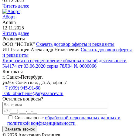
05.12.2025
Читать далее
Аборт
Admin
12.11.2025
Читать далее
Реквизиты
ООО “ИСТиК”
Скачать договор оферты и реквизиты
ИП Рязанцев Александр Николаевич
Скачать договор оферты
и реквизиты
Лицензия на осуществление образовательной деятельности
№4174 от 03.06.2020 серия 78Л04 № 0000066
Контакты
г. Санкт-Петербург,
ул.9-я Советская, д.5-А, офис 7
+7 (999) 945-91-60
istik_obuchenie@aryazancev.ru
Остались вопросы?
Соглашаюсь с
обработкой персональных данных и
политикой конфиденциальности
Заказать звонок
Alternative:
©
2026
Александр Рязанцев