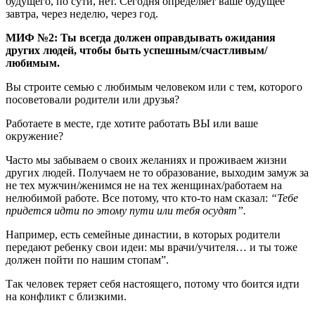
будущего, по сути, нет. Сегодня определяет ваше будущее
завтра, через неделю, через год.
МИФ №2: Ты всегда должен оправдывать ожидания
других людей, чтобы быть успешным/счастливым/
любимым.
Вы строите семью с любимым человеком или с тем, которого
посоветовали родители или друзья?
Работаете в месте, где хотите работать ВЫ или ваше
окружение?
Часто мы забываем о своих желаниях и проживаем жизни
других людей. Получаем не то образование, выходим замуж за
не тех мужчин/женимся не на тех женщинах/работаем на
нелюбимой работе. Все потому, что кто-то нам сказал:
“Тебе
придется идти по этому пути или тебя осудят”.
Например, есть семейные династии, в которых родители
передают ребенку свои идеи: мы врачи/учителя… и ты тоже
должен пойти по нашим стопам”.
Так человек теряет себя настоящего, потому что боится идти
на конфликт с близкими.