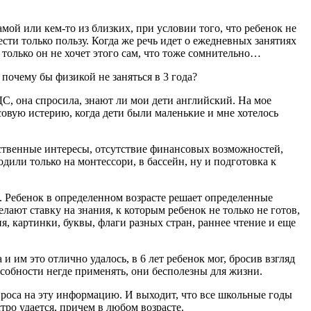
мой или кем-то из близких, при условии того, что ребенок не
сти только пользу. Когда же речь идет о ежедневных занятиях
 только он не хочет этого сам, что тоже сомнительно…
 почему бы физикой не заняться в 3 года?
ДС, она спросила, знают ли мои дети английский. На мое
ссовую истерию, когда дети были маленькие и мне хотелось
обственные интересы, отсутствие финансовых возможностей,
дили только на монтессори, в бассейн, ну и подготовка к
. Ребенок в определенном возрасте решает определенные
ают ставку на знания, к которым ребенок не только не готов,
ня, картинки, буквы, флаги разных стран, раннее чтение и еще
 им это отлично удалось, в 6 лет ребенок мог, бросив взгляд
пособности негде применять, они бесполезны для жизни.
апроса на эту информацию. И выходит, что все школьные годы
стро удается, причем в любом возрасте.