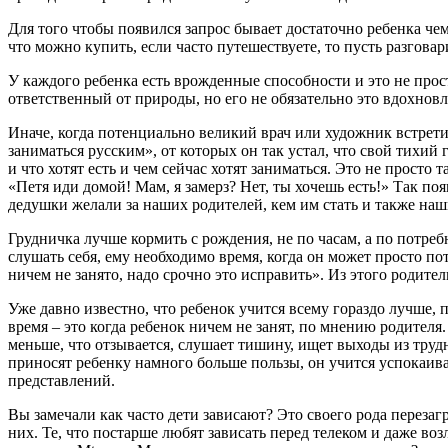
Для того чтобы появился запрос бывает достаточно ребенка чем-
что можно купить, если часто путешествуете, то пусть разговар
У каждого ребенка есть врожденные способности и это не просто
ответственный от природы, но его не обязательно это вдохнов
Иначе, когда потенциально великий врач или художник встретитс
заниматься русским», от которых он так устал, что свой тихий
и что хотят есть и чем сейчас хотят заниматься. Это не просто
«Петя иди домой! Мам, я замерз? Нет, ты хочешь есть!» Так поя
дедушки желали за наших родителей, кем им стать и также на
Грудничка лучше кормить с рождения, не по часам, а по потребн
слушать себя, ему необходимо время, когда он может просто по
ничем не занято, надо срочно это исправить». Из этого родител
Уже давно известно, что ребенок учится всему гораздо лучше, 
время – это когда ребенок ничем не занят, по мнению родителя.
меньше, что отзывается, слушает тишину, ищет выходы из труд
приносят ребенку намного больше пользы, он учится успокаиват
представлений.
Вы замечали как часто дети зависают? Это своего рода переза
них. Те, что постарше любят зависать перед телеком и даже воз