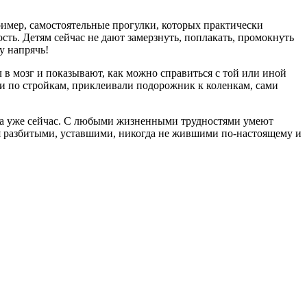
пример, самостоятельные прогулки, которых практически
сть. Детям сейчас не дают замерзнуть, поплакать, промокнуть
у напрячь!
 в мозг и показывают, как можно справиться с той или иной
али по стройкам, приклеивали подорожник к коленкам, сами
орта уже сейчас. С любыми жизненными трудностями умеют
себя разбитыми, уставшими, никогда не жившими по-настоящему и