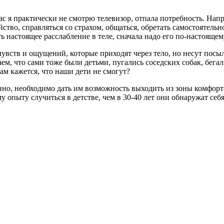
час я практически не смотрю телевизор, отпала потребность. На
тво, справляться со страхом, общаться, обретать самостоятельно
ь настоящее расслабление в теле, сначала надо его по-настоящем
чувств и ощущений, которые приходят через тело, но несут посыл
аем, что сами тоже были детьми, пугались соседских собак, бег
ам кажется, что наши дети не смогут?
менно, необходимо дать им возможность выходить из зоны комф
ому опыту случиться в детстве, чем в 30-40 лет они обнаружат 