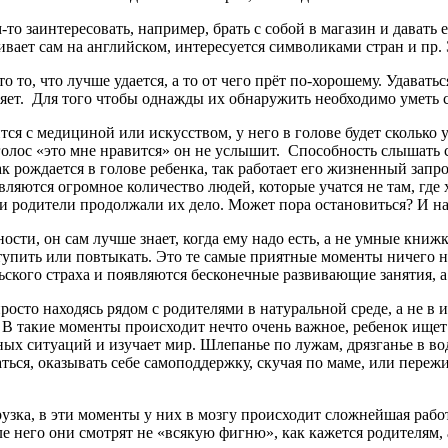
то заинтересовать, например, брать с собой в магазин и давать 
ивает сам на английском, интересуется символиками стран и пр. 
 то, что лучше удается, а то от чего прёт по-хорошему. Удавать
ляет. Для того чтобы однажды их обнаружить необходимо уметь 
я с медициной или искусством, у него в голове будет сколько уг
 голос «это мне нравится» он не услышит. Способность слышать с
 так рождается в голове ребенка, так работает его жизненный зап
вляются огромное количество людей, которые учатся не там, где 
ши родители продолжали их дело. Может пора остановиться? И на
ости, он сам лучше знает, когда ему надо есть, а не умные книж
тупить или повтыкать. Это те самые приятные моменты ничего не
ьского страха и появляются бесконечные развивающие занятия, а 
просто находясь рядом с родителями в натуральной среде, а не в
 В такие моменты происходит нечто очень важное, ребенок ищет с
ных ситуаций и изучает мир. Шлепанье по лужам, дрязганье в во
ься, оказывать себе самоподдержку, скучая по маме, или пережи
грузка, в эти моменты у них в мозгу происходит сложнейшая раб
ле него они смотрят не «всякую фигню», как кажется родителям, а