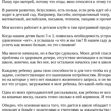
Пишу про матерей, потому что отцы, явно относятся к этому г
В раннем развитии, безусловно, есть польза, если речь идет 
ходит в детский сад. Например, бассейн, интерактивный театр
математикой, английским, письмом, чтением, танцами и прочим,
Моя коллега работает в детском клубе и там программой предусм
Когда нашим детям было 5 и 3, появилась необходимость устрои
удивленное «нет», я услышала «а что ж вы так? В нашем саду д
успеть как можно больше, но это слишком!
Мы многое начинали, но я быстро сдувалась. Моих детей спасл
проблемы со здоровьем дочери, отсутствие мотивации к истязан
школе, конечно, как без нее, все остальное началось уже в школ
Каждому ребенку даны свои способности и для того чтобы их 
задачи, соответствующие его нынешним потребностям. Игнориру
но на которые у него нет никакого жизненного запроса, и он м
все что угодно, загружаемое в мозг ребенка, без какой-либо на
Одна из моих преподавателей рассказывала, как ребенка ее кол
на кошачью миску, сказать точно сколько в ней корминок. И чт
Обидно, что основная масса того, что дается в школе обладает
проходят в борьбе с родителями и учителями за доказательство 