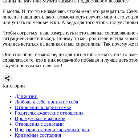
клипы на Мtv или Муз-тв часами в подростковом возрасте?
Я могла. И что-то не замечаю, чтобы меня это развратило. Сей
лишены наши дети, дают возможность изучить мир и его устройс
или устать по-человечески. А ведь для того чтобы почувствоват
Чтобы согреться, надо замерзнуть и это важные составляющие 
ситуацией, найти выход. Почему-то мы, родители всегда забыв
учились кататься на великах и мы справились! Так почему же н
Они способны на многое, но для того чтобы узнать, на что и
справляться те, кто в них когда-либо побывал и лучше дать эт
с кучей ненужных навыков!
Категории
Для жизни
Любовь к себе, принятие себя
Отношения в паре и семье
Родительско-детские отношения
Про мужское и женское
Отношения с деньгами
Профориентация и карьерный рост
Кризисные состояния