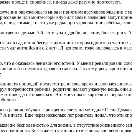
ораздо проще и спокойнее, иногда даже разумно протестуют.
об изучении окружающего мира и приятном времяпровождении с ма
, рисование или монтессори-клуб для мам и малышей могут прине
 с педагогами, то это уже редко про удовольствие ребенка, если
отрено с детьми 5-6 лет изучать дроби, деление, биссектрису. А
ть их в сад и при беседе с администратором одного из частных 
ети учат английский с 2 лет». Я, конечно, тоже включалась в ма
о, что я оказалась ленивой эгоисткой. У меня превалировали с
ию детей и немного здравого смысла. Поэтому, регулярно они хо
е.
развивать природой предусмотрено свое время и свои механизмы
я потребности ребенка, родители делают ужасную вещь, они дел
ожет никогда не появиться! Это могут быть карточки с первого д
добности.
леги решили обучать с рождения счету по методике Глена Домана и
о? А ничего! Еще через несколько лет родитель понял, что эти с
 такой же бесполезностью для жизни, в отсутствие жизненного з
бесполезности. Когда же есть запрос, то все довольно легко и бы