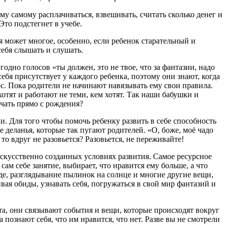
ему самому расплачиваться, взвешивать, считать сколько денег и
Это подстегнет в учебе.
ся может многое, особенно, если ребенок старательный и
себя слышать и слушать.
одно голосов «ты должен, это не твое, что за фантазии, надо
ебя присутствует у каждого ребенка, поэтому они знают, когда
рос. Пока родители не начинают навязывать ему свои правила.
хотят и работают не теми, кем хотят. Так наши бабушки и
чать прямо с рождения?
ки. Для того чтобы помочь ребенку развить в себе способность
 деланья, которые так пугают родителей. «О, боже, моё чадо
то вдруг не разовьется? Разовьется, не переживайте!
 искусственно созданных условиях развития. Самое ресурсное
ам себе занятие, выбирает, что нравится ему больше, а что
де, разглядывание пылинок на солнце и многие другие вещи,
вая обиды, узнавать себя, погружаться в свой мир фантазий и
ота, они связывают события и вещи, которые происходят вокруг
 познают себя, что им нравится, что нет. Разве вы не смотрели